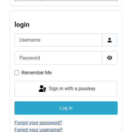
login
Username
Password
Show Pas
Remember Me
Sign in with a passkey
Log in
Forgot your password?
Forgot your username?