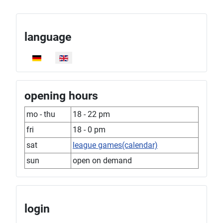
language
Select your language
opening hours
mo - thu
18 - 22 pm
fri
18 - 0 pm
sat
league games(calendar)
sun
open on demand
login