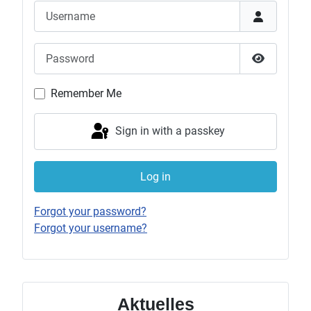
Username
Password
Show Pas
Remember Me
Sign in with a passkey
Log in
Forgot your password?
Forgot your username?
Aktuelles