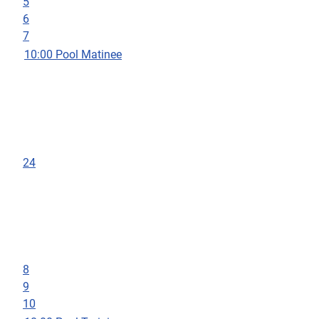
5
6
7
10:00 Pool Matinee
24
8
9
10