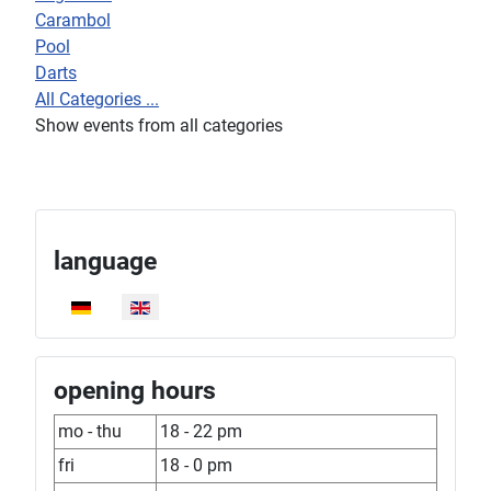
Carambol
Pool
Darts
All Categories ...
Show events from all categories
language
Select your language
opening hours
mo - thu
18 - 22 pm
fri
18 - 0 pm