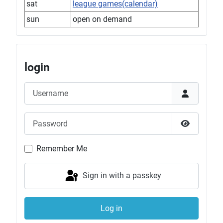
sat
league games(calendar)
sun
open on demand
login
Username
Password
Show Pas
Remember Me
Sign in with a passkey
Log in