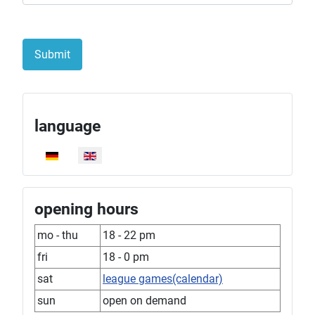
Submit
language
Select your language
opening hours
mo - thu
18 - 22 pm
fri
18 - 0 pm
sat
league games(calendar)
sun
open on demand