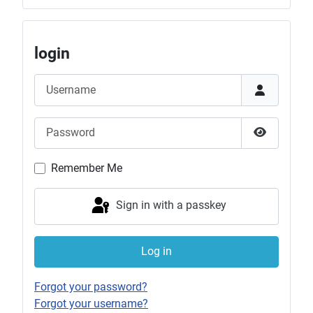
login
Username
Password
Show Pas
Remember Me
Sign in with a passkey
Log in
Forgot your password?
Forgot your username?