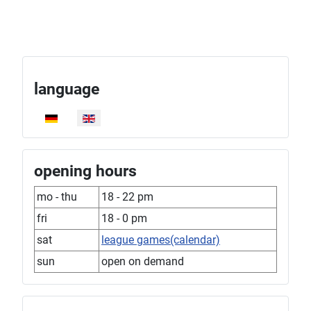
language
Select your language
opening hours
mo - thu
18 - 22 pm
fri
18 - 0 pm
sat
league games(calendar)
sun
open on demand