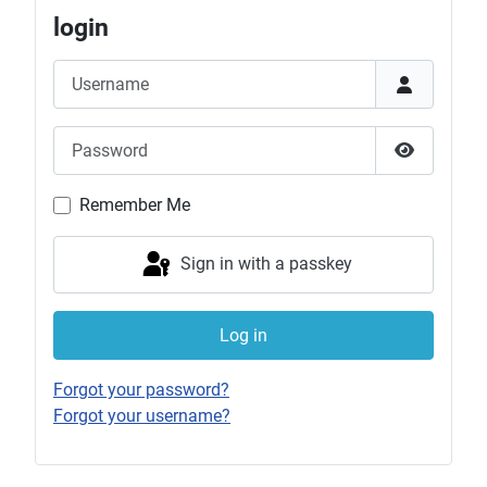
login
Username
Password
Show Pas
Remember Me
Sign in with a passkey
Log in
Forgot your password?
Forgot your username?