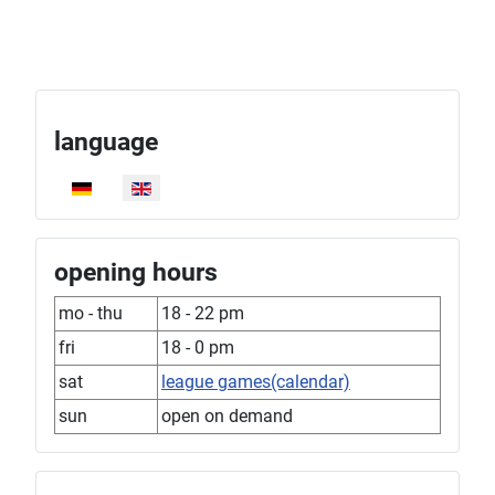
language
Select your language
opening hours
mo - thu
18 - 22 pm
fri
18 - 0 pm
sat
league games(calendar)
sun
open on demand