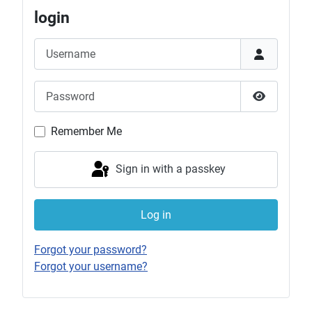
login
Username
Password
Show Pas
Remember Me
Sign in with a passkey
Log in
Forgot your password?
Forgot your username?