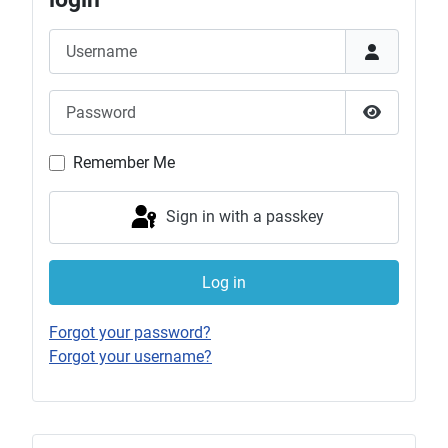
Username
Password
Show Pas
Remember Me
Sign in with a passkey
Log in
Forgot your password?
Forgot your username?