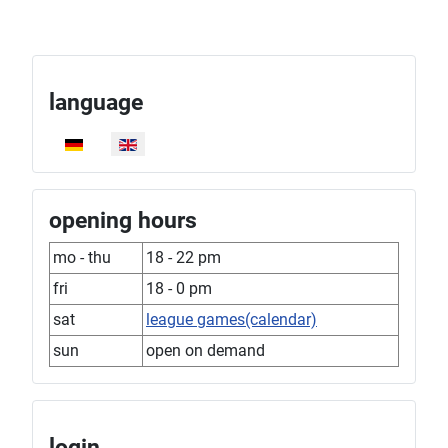
language
Select your language
opening hours
mo - thu
18 - 22 pm
fri
18 - 0 pm
sat
league games(calendar)
sun
open on demand
login