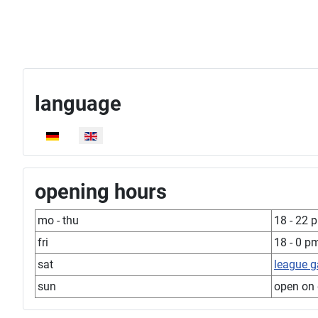
language
Select your language
opening hours
mo - thu
18 - 22 
fri
18 - 0 p
sat
league 
sun
open on