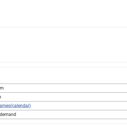
pm
m
games(calendar)
 demand