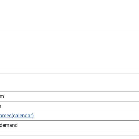
pm
m
games(calendar)
 demand