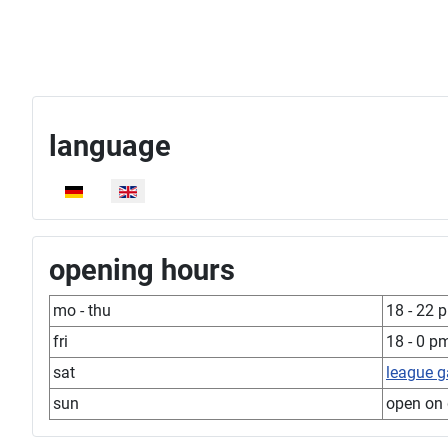
language
Select your language
opening hours
mo - thu
18 - 22 
fri
18 - 0 p
sat
league 
sun
open on