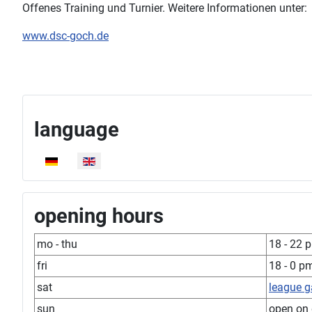
Offenes Training und Turnier. Weitere Informationen unter:
www.dsc-goch.de
language
Select your language
opening hours
mo - thu
18 - 22 
fri
18 - 0 p
sat
league 
sun
open on