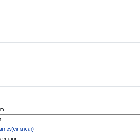
pm
m
games(calendar)
 demand