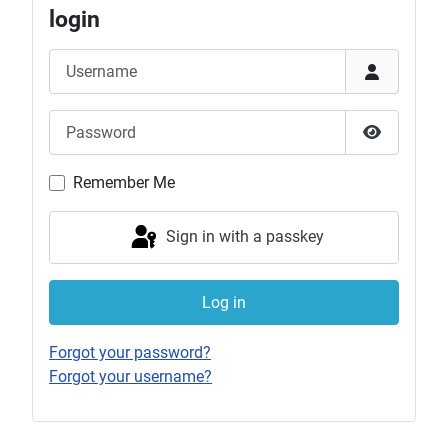
login
Username
Password
Show Pas
Remember Me
Sign in with a passkey
Log in
Forgot your password?
Forgot your username?