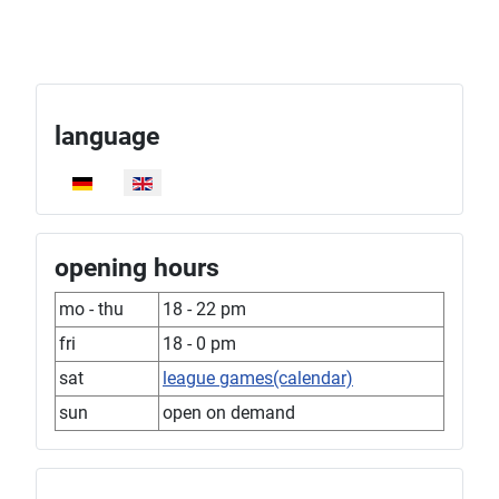
language
Select your language
opening hours
mo - thu
18 - 22 pm
fri
18 - 0 pm
sat
league games(calendar)
sun
open on demand