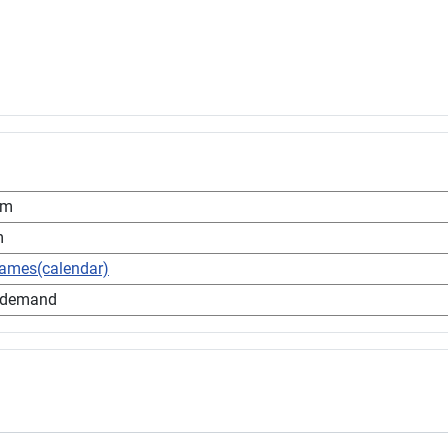
pm
m
games(calendar)
 demand