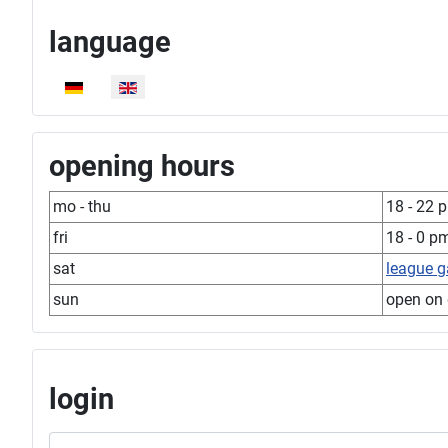
language
Select your language
opening hours
mo - thu
18 - 22 
fri
18 - 0 p
sat
league 
sun
open on
login
Username