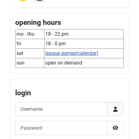
opening hours
mo - thu
18 - 22 pm
fri
18 - 0 pm
sat
league games(calendar)
sun
open on demand
login
Username
Password
Show Pas