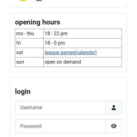
opening hours
mo - thu
18 - 22 pm
fri
18 - 0 pm
sat
league games(calendar)
sun
open on demand
login
Username
Password
Show Pas