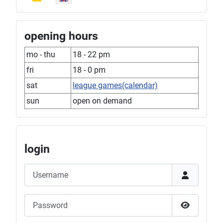
opening hours
mo - thu
18 - 22 pm
fri
18 - 0 pm
sat
league games(calendar)
sun
open on demand
login
Username
Password
Show Pas