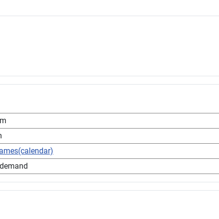
pm
m
games(calendar)
 demand