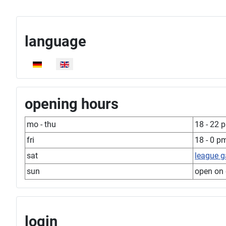
language
Select your language
opening hours
mo - thu
18 - 22 
fri
18 - 0 p
sat
league 
sun
open on
login