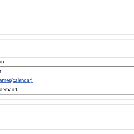
pm
m
games(calendar)
 demand