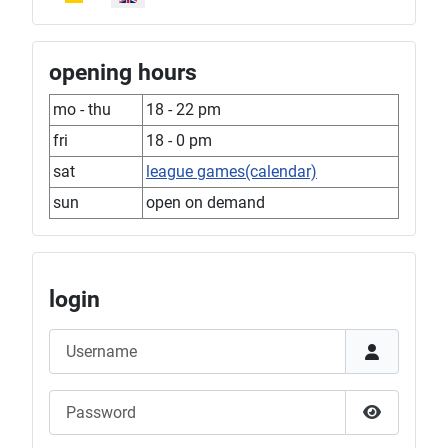
opening hours
mo - thu
18 - 22 pm
fri
18 - 0 pm
sat
league games(calendar)
sun
open on demand
login
Username
Password
Show Pas