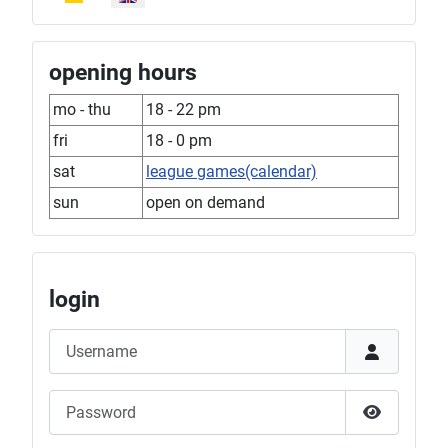
opening hours
mo - thu
18 - 22 pm
fri
18 - 0 pm
sat
league games(calendar)
sun
open on demand
login
Username
Password
Show Pas