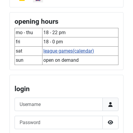
opening hours
mo - thu
18 - 22 pm
fri
18 - 0 pm
sat
league games(calendar)
sun
open on demand
login
Username
Password
Show Pas