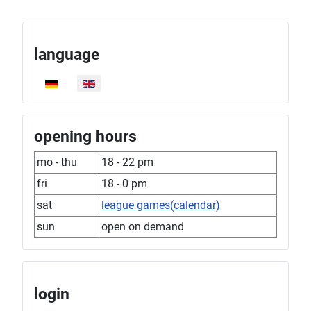
language
Select your language
opening hours
mo - thu
18 - 22 pm
fri
18 - 0 pm
sat
league games(calendar)
sun
open on demand
login